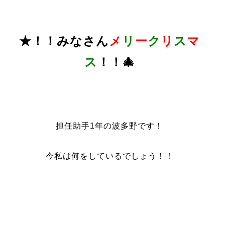
★！！みなさん
メ
リ
ー
ク
リ
ス
マ
ス
！！🎄
担任助手1年の波多野です！
今私は何をしているでしょう！！