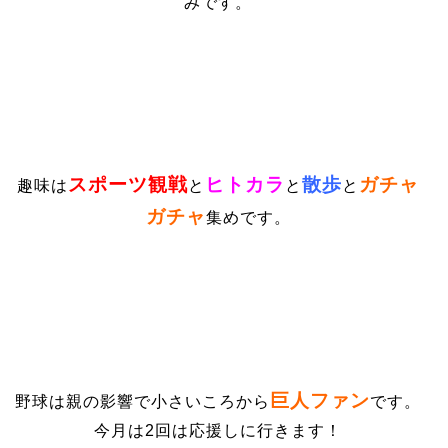
みです。
スポーツ観戦
ヒトカラ
散歩
ガチャ
趣味は
と
と
と
ガチャ
集めです。
巨人ファン
野球は親の影響で小さいころから
です。
今月は2回は応援しに行きます！