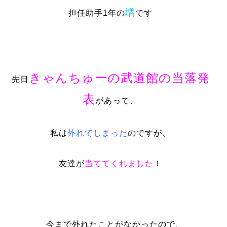
増
担任助手1年の
です
きゃんちゅーの武道館の当落発
先日
表
があって、
私は
外れてしまった
のですが、
友達が
当ててくれました
！
今まで外れたことがなかったので、