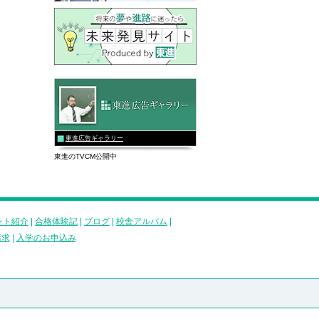
東進広告ギャラリー
東進のTVCM公開中
ント紹介
|
合格体験記
|
ブログ
|
校舎アルバム
|
請求
|
入学のお申込み