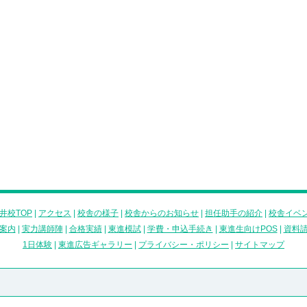
井校TOP
|
アクセス
|
校舎の様子
|
校舎からのお知らせ
|
担任助手の紹介
|
校舎イベ
案内
|
実力講師陣
|
合格実績
|
東進模試
|
学費・申込手続き
|
東進生向けPOS
|
資料
1日体験
|
東進広告ギャラリー
|
プライバシー・ポリシー
|
サイトマップ