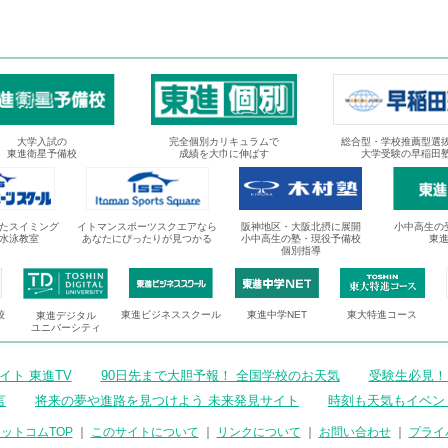
大学入試の
完全個別カリキュラムで
総合型・学校推薦型選
東進衛星予備校
成績を大巾に伸ばす
大学受験の早稲田
たスイミング
イトマンスポーツスクエアなら
阪神地区・大阪北摂に展開
小中高生の
水泳教室
あなたにぴったりが見つかる
小中高生の塾・現役予備校
東
個別指導
校
東進ビジネススクール
東進中学NET
東大特進コース
東進デジタル
ユニバーシティ
ト 東進TV
90日先まで大胆予報！ 全国学校のお天気
受験生必見！
言
将来の夢や進路を見つけよう 未来発見サイト
時刻も天気もイベン
ットコムTOP
｜
このサイトについて
｜
リンクについて
｜
お問い合わせ
｜
プライ