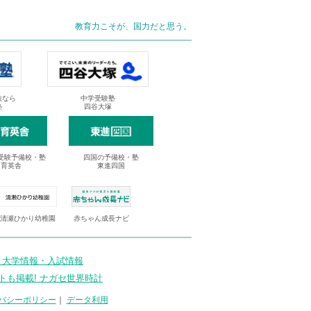
教育力こそが、国力だと思う。
抜なら
中学受験塾
塾
四谷大塚
受験予備校・塾
四国の予備校・塾
進育英舎
東進四国
清瀬ひかり幼稚園
赤ちゃん成長ナビ
 大学情報・入試情報
トも掲載! ナガセ世界時計
バシーポリシー
｜
データ利用