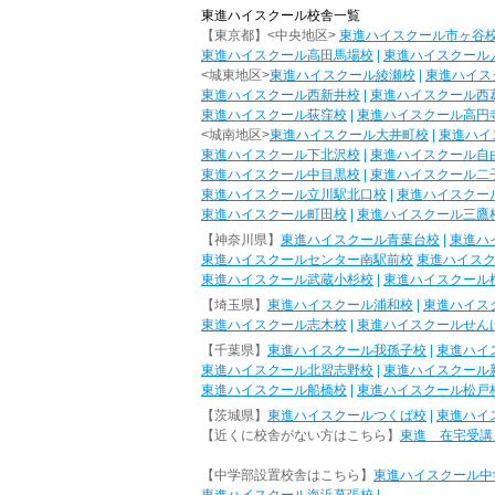
東進ハイスクール校舎一覧
【東京都】<中央地区>
東進ハイスクール市ヶ谷
東進ハイスクール高田馬場校
|
東進ハイスクール
<城東地区>
東進ハイスクール綾瀬校
|
東進ハイス
東進ハイスクール西新井校
|
東進ハイスクール西
東進ハイスクール荻窪校
|
東進ハイスクール高円
<城南地区>
東進ハイスクール大井町校
|
東進ハイ
東進ハイスクール下北沢校
|
東進ハイスクール自
東進ハイスクール中目黒校
|
東進ハイスクール二
東進ハイスクール立川駅北口校
|
東進ハイスクー
東進ハイスクール町田校
|
東進ハイスクール三鷹
【神奈川県】
東進ハイスクール青葉台校
|
東進ハ
東進ハイスクールセンター南駅前校
東進ハイス
東進ハイスクール武蔵小杉校
|
東進ハイスクール
【埼玉県】
東進ハイスクール浦和校
|
東進ハイス
東進ハイスクール志木校
|
東進ハイスクールせん
【千葉県】
東進ハイスクール我孫子校
|
東進ハイ
東進ハイスクール北習志野校
|
東進ハイスクール
東進ハイスクール船橋校
|
東進ハイスクール松戸
【茨城県】
東進ハイスクールつくば校
|
東進ハイ
【近くに校舎がない方はこちら】
東進 在宅受講
【中学部設置校舎はこちら】
東進ハイスクール中