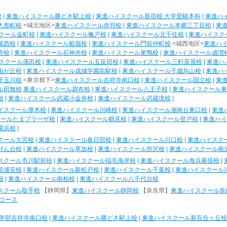
校
|
東進ハイスクール勝どき駅上校
|
東進ハイスクール新宿校 大学受験本科
|
東進ハ
人形町校
<城北地区>
東進ハイスクール赤羽校
|
東進ハイスクール本郷三丁目校
|
東
クール金町校
|
東進ハイスクール亀戸校
|
東進ハイスクール北千住校
|
東進ハイスク
葛西校
|
東進ハイスクール船堀校
|
東進ハイスクール門前仲町校
<城西地区>
東進ハ
寺校
|
東進ハイスクール石神井校
|
東進ハイスクール巣鴨校
|
東進ハイスクール成増
スクール蒲田校
|
東進ハイスクール五反田校
|
東進ハイスクール三軒茶屋校
|
東進ハ
由が丘校
|
東進ハイスクール成城学園前駅校
|
東進ハイスクール千歳烏山校
|
東進ハ
子玉川校
<東京都下>
東進ハイスクール吉祥寺南口校
|
東進ハイスクール国立校
|
東
ル田無校
東進ハイスクール調布校
|
東進ハイスクール八王子校
|
東進ハイスクール東
校
|
東進ハイスクール武蔵小金井校
|
東進ハイスクール武蔵境校
|
イスクール厚木校
|
東進ハイスクール川崎校
|
東進ハイスクール湘南台東口校
|
東進
クールたまプラーザ校
|
東進ハイスクール鶴見校
|
東進ハイスクール登戸校
|
東進ハイ
横浜校
|
クール大宮校
|
東進ハイスクール春日部校
|
東進ハイスクール川口校
|
東進ハイスク
げん台校
|
東進ハイスクール草加校
|
東進ハイスクール所沢校
|
東進ハイスクール南
スクール市川駅前校
|
東進ハイスクール稲毛海岸校
|
東進ハイスクール海浜幕張校
|
新浦安校
|
東進ハイスクール新松戸校
|
東進ハイスクール千葉校
|
東進ハイスクール
校
|
東進ハイスクール南柏校
|
東進ハイスクール八千代台校
スクール取手校
【静岡県】
東進ハイスクール静岡校
【奈良県】
東進ハイスクール奈
コース
学部吉祥寺南口校
|
東進ハイスクール勝どき駅上校
|
東進ハイスクール新百合ヶ丘校