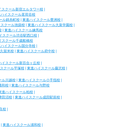
イスクール新宿エルタワー校
|
進ハイスクール茗荷谷校
ール錦糸町校
|
東進ハイスクール豊洲校
|
イスクール池袋校
|
東進ハイスクール大泉学園校
|
校
|
東進ハイスクール練馬校
イスクール渋谷駅西口校
|
イスクール千歳船橋校
進ハイスクール国分寺校
|
久留米校
|
東進ハイスクール府中校
|
ハイスクール新百合ヶ丘校
|
スクール平塚校
|
東進ハイスクール藤沢校
|
ール川越校
|
東進ハイスクール小手指校
|
浦和校
|
東進ハイスクール与野校
東進ハイスクール柏校
|
津田沼校
|
東進ハイスクール成田駅前校
|
良校
|
|
東進ハイスクール浦和校
|