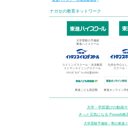
東進ハイスクール海浜幕張校
|
ナガセの教育ネットワーク
大学受験の予備校
東進ハイスクール
スイミングスクール・水泳教室
九州を中心とし
イトマンスイミングスクール
スクール・
ｲﾄﾏﾝｸﾞﾗﾝﾄﾞﾌｨｯﾄﾈｽ受付中!
東進オンライン学
東進こども英語塾
大学・学部選びの動画サイ
きっと元気になる Proverb格
大学受験予備校・塾の東進ド