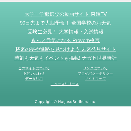
大学・学部選びの動画サイト 東進TV
90日先まで大胆予報！ 全国学校のお天気
受験生必見！ 大学情報・入試情報
きっと元気になる Proverb格言
将来の夢や進路を見つけよう 未来発見サイト
時刻も天気もイベントも掲載! ナガセ世界時計
このサイトについて
リンクについて
お問い合わせ
プライバシーポリシー
データ利用
サイトマップ
ニュースリリース
Copyright © NagaseBrothers Inc.