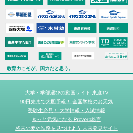
教育力こそが、国力だと思う。
大学・学部選びの動画サイト 東進TV
90日先まで大胆予報！ 全国学校のお天気
受験生必見！ 大学情報・入試情報
きっと元気になる Proverb格言
将来の夢や進路を見つけよう 未来発見サイト