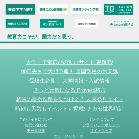
教育力こそが、国力だと思う。
大学・学部選びの動画サイト 東進TV
90日先まで大胆予報！ 全国学校のお天気
受験生必見！ 大学情報・入試情報
きっと元気になる Proverb格言
将来の夢や進路を見つけよう 未来発見サイト
時刻も天気もイベントも掲載! ナガセ世界時計
このサイトについて
リンクについて
お問い合わせ
プライバシーポリシー
データ利用
サイトマップ
ニュースリリース