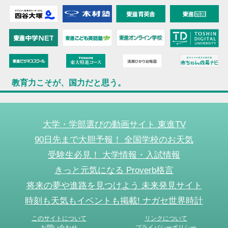
教育力こそが、国力だと思う。
大学・学部選びの動画サイト 東進TV
90日先まで大胆予報！ 全国学校のお天気
受験生必見！ 大学情報・入試情報
きっと元気になる Proverb格言
将来の夢や進路を見つけよう 未来発見サイト
時刻も天気もイベントも掲載! ナガセ世界時計
このサイトについて
リンクについて
お問い合わせ
プライバシーポリシー