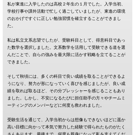
私が東進に入学したのは高校２年生の１月でした。入学当初、
学校行事や課外活動で忙しく過ごしていましたが、東進の環境
のおかげですぐに正しい勉強習慣を確立することができまし
た。
私は私立文系志望でしたが、受験科目として、得意科目であっ
た数学を選択しました。文系数学を活用して受験できる道を選
んだことで、自らの強みを最大限に活かす戦略を立てることが
できました。
そして秋頃には、多くの科目で良い成績を取ることができるよ
うになり、努力が形になっていく喜びを感じましたが、良い成
績を取れば取るほど、その分プレッシャーを感じることもあり
ました。しかし、不安になるたびに担任助手の方々やチームミ
ーティングのメンバーなどに何度も救われました。
受験生活を通じて、入学当初からは想像もできないほどに遥か
高い目標に向かって本気で努力した経験で得られたものがたく
さんあります。最後まで、何度も親身になって私を支えてくだ