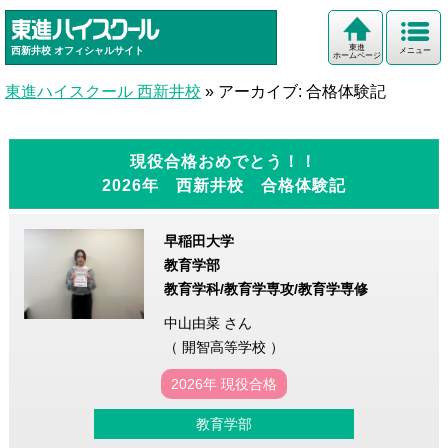
東進
西新井校
オフィシャルサイト
メニュー
ホームページ
東進ハイスクール 西新井校
»
アーカイブ: 合格体験記
現役合格おめでとう！！
2026年 西新井校 合格体験記
早稲田大学
教育学部
教育学科/教育学専攻/教育学専修
中山由菜 さん
（ 開智高等学校 ）
2026年 現役合格
教育学部