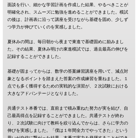
面談を行い、細かな学習計画を作成した結果、やるべきことが
明確化され、スムーズに勉強を進めることができました。模試
の後は、計画表に沿って講座を受けながら基礎を固め、少しず
つ学力が伸びていくのを実感しました。
夏休みの間は、毎日朝から夜まで東進で基礎固めに励みまし
た。その結果、夏休み明けの東進模試では、過去最高の伸びを
記録することができました。
基礎が固まってからは、数学の答案練習講座を用いて、減点対
象となるポイントを踏まえた答案の作成練習を重ねました。１
点でも多く獲得するための実戦的な演習が、２次試験における
大きなアドバンテージとなりました。
共通テスト本番では、直前まで積み重ねた努力が実を結び、自
己最高得点を記録することができました。共通テストが終わ
り、２次試験に向けて教科を絞り込んでからは、さらに学力の
伸びを実感しました。「僕は１年間全力でやってきた」という
思いが自信に繋がった結果、本番で実力を発揮することができ