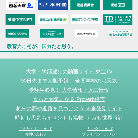
教育力こそが、国力だと思う。
大学・学部選びの動画サイト 東進TV
90日先まで大胆予報！ 全国学校のお天気
受験生必見！ 大学情報・入試情報
きっと元気になる Proverb格言
将来の夢や進路を見つけよう 未来発見サイト
時刻も天気もイベントも掲載! ナガセ世界時計
このサイトについて
リンクについて
お問い合わせ
プライバシーポリシー