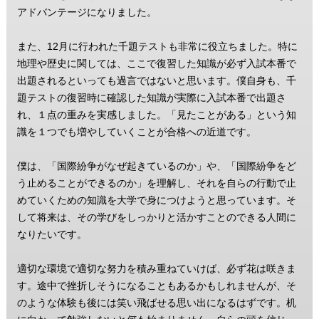
アドバンテージになりました。
また、12月に行われた千題テストも非常に役立ちました。特に
地理や歴史に関しては、ここで復習した知識が必ず入試本番で
出題されるといっても過言ではないと思います。僕自身も、千
題テストの復習時に確認した知識が実際に入試本番で出題さ
れ、１点の重みを実感しました。「見たことがある」という知
識を１つでも増やしていくことが合格への近道です。
僕は、「国際紛争がなぜ起きているのか」や、「国際紛争をど
う止めることができるのか」を理解し、それを自らの行動で止
めていくための知識を大学で身につけようと思っています。そ
して将来は、その学びをしっかりと活かすことのできる人間に
なりたいです。
適切な環境で適切な努力を積み重ねていけば、必ず花は咲きま
す。途中で挫折しそうになることもあるかもしれませんが、そ
のような体験も後には笑い飛ばせる思い出になるはずです。机