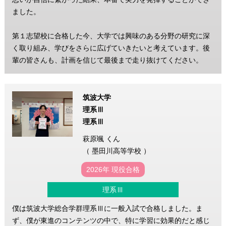
ました。
第１志望校に合格した今、大学では興味のある分野の研究に深
く取り組み、学びをさらに広げていきたいと考えています。後
輩の皆さんも、計画を信じて最後まで走り抜けてください。
筑波大学
理系Ⅲ
理系Ⅲ
萩原颯 くん
（ 墨田川高等学校 ）
2026年 現役合格
理系Ⅲ
僕は筑波大学総合学群理系Ⅲに一般入試で合格しました。ま
ず、僕が東進のコンテンツの中で、特に学習に効果的だと感じ