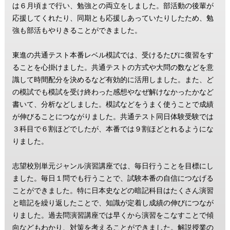
は６月頃まで行い、勉強との両立をしました。部活動の後輩が
応援してくれたり、同期とも応援しあっていたりしたため、勉
強も部活もやりきることができました。
東進の共通テスト本番レベル模試では、受けるたびに復習をす
ることを心掛けました。共通テストの方式や大問の数などを意
識して時間配分を決めるなど有効的に活用しました。また、ど
の模試でも模試を受け終わった感想やなぜ解けなかったかなど
書いて、分析などしました。模試などをうまく使うことで成績
が伸びることにつながりました。共通テスト同日体験受験では
３科目で６割ほどでしたが、本番では９割ほどとれるようにな
りました。
志望校別単元ジャンル演習講座では、毎日行うことを目標にし
ました。毎日１問でも行うことで、試験本番の自信につなげる
ことができました。特に日本史などの暗記科目はたくさん演習
と暗記を繰り返したことで、知識が定着し成績の伸びにつなが
りました。過去問演習講座では早くから演習をこなすことで傾
向などもわかり、対策を考えることができました。解説授業の