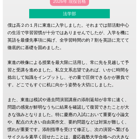
2026年 現役合格
法学部
僕は高２の１月に東進に入学しました。それまでは部活動中心
の生活で学習習慣が十分ではありませんでしたが、入学を機に
英語を最優先事項に掲げ、全学習時間の約７割を英語に充てて
徹底的に基礎を固めました。
東進の映像による授業を最大限に活用し、常に先を見越して予
習と受講を進めました。私立文系志望であれば、いかに時間を
捻出して知識をインプットし、その量で圧倒できるかが勝負で
す。どこでもすぐに机に向かう姿勢を大切にしました。
また、東進は模試や過去問演習講座の添削返却が非常に速く、
問題の感覚が鮮明なうちに結果を確認して復習できたことが大
きな強みとなりました。特に慶應の入試において重要な小論文
や、配点の大きい自由英作文、要約問題などは対策が難しく、
慣れが重要です。添削指導を受けて修正し、次の演習へ繋げる
サイクルを素早く回せたことは、慶応義塾大学合格への大きな