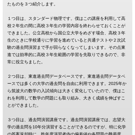
たものを３つ紹介します。
１つ目は、スタンダード物理です。僕はこの講座を利用して高
校２年生の間に高校３年生の学習内容を終わらせておくことが
できました。公立高校から国公立大学をめざす場合、高校３年
生のときに学校通りに学習を進めていると共通テストや２次試
験の過去問演習まで手が回らなくなってしまいます。その点東
進では効率的に高校３年生範囲の学習を先取りできるので、非
常に役立ちました。
２つ目は、東進過去問データベースです。東進過去問データベ
ースでは多くの大学の過去問を自由に利用できます。2025年か
ら筑波大の数学の入試傾向は大きく変化していたので、僕はこ
れを利用して数学の問題にも取り組み、大きく成績を伸ばすこ
とができました。
３つ目は、過去問演習講座です。過去問演習講座では、志望大
学の過去問を10年分演習することができるのですが、特に化学
の答案返却時に、昨年度演習者内の偏差値や各問題の難易度、