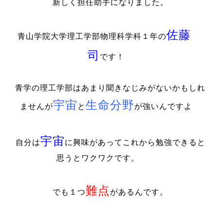
新しく担任助手になりました。
佐藤
青山学院大学理工学部物理科学科１年の
司
です！
青学の理工学部はあまり聞きなじみがないかもしれ
宇宙
生命分野
ませんが
と
が強いんですよ
宇宙
自分は
に興味があってこれから勉強できると
思うとワクワクです。
難点
でも１つ
があるんです。