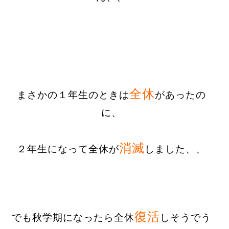
全休
まさかの１年生のときは
があったの
に、
消滅
２年生になって全休が
しました、、
復活
でも秋学期になったら全休
しそうでう