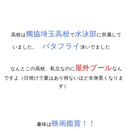
獨協埼玉高校
水泳部
高校は
で
に所属して
バタフライ
いました。
泳いでました
屋外プール
なんとこの高校、私立なのに
なん
ですよ（日焼けで夏はあり得ないほど全身黒くなりま
す）
映画鑑賞！！
趣味は